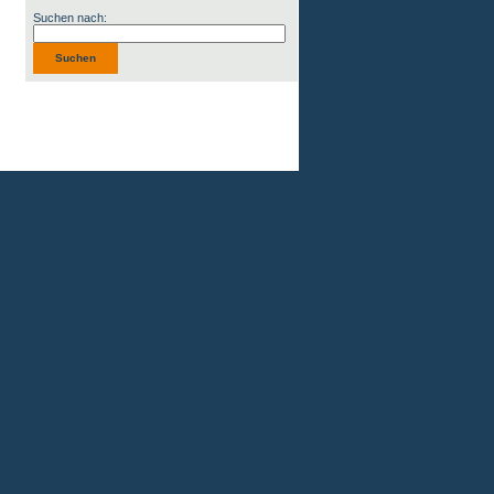
Suchen nach:
Suchen