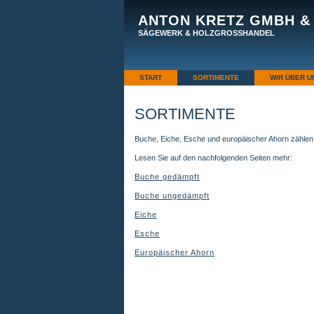
ANTON KRETZ GMBH &
SÄGEWERK & HOLZGROSSHANDEL
START
SORTIMENTE
WIR ÜBER U
SORTIMENTE
Buche, Eiche, Esche und europäischer Ahorn zählen 
Lesen Sie auf den nachfolgenden Seiten mehr:
Buche gedämpft
Buche ungedämpft
Eiche
Esche
Europäischer Ahorn