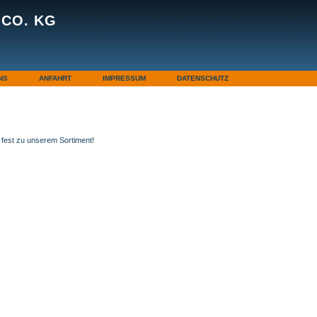
 CO. KG
NS
ANFAHRT
IMPRESSUM
DATENSCHUTZ
fest zu unserem Sortiment!